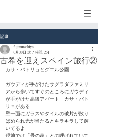
記事
fujimurachiyo
6月30日
読了時間: 2分
古希を迎えスペイン旅行②
カサ・バトリョとグエル公園
ガウディが手がけたサグラダファミリ
アから歩いてすぐのところにガウディ
が手がけた高級アパート　カサ・バト
リョがある
壁一面にガラスやタイルの破片が散り
ばめられ光が当たるとキラキラして輝
いてるよ
現地では「骨の家」との呼ばれていて