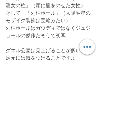
濯女の柱」（頭に龍をのせた女性）
そして　「列柱ホール」（太陽や星の
モザイク装飾は宝箱みたい）
列柱ホールはガウディではなくジュジ
ョールの傑作だそうで初耳
グエル公園は見上げることが多いので
足元には気をつけることですよ
（時々段差が・・）
最新記事
すべて表示