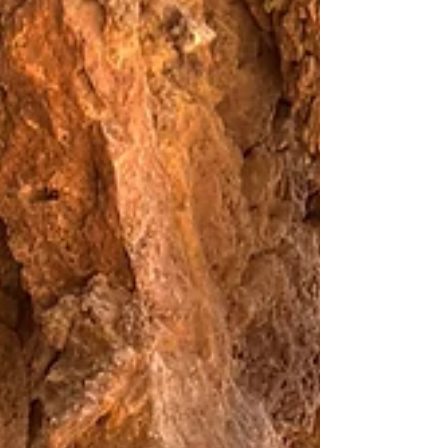
改善していくのが一番の近道だと思っています ⭐️
症状は？ アトピーは乾燥と熱によることが多い
です 肌が赤くて痒い ジュクジュク滲出液が出
ている カサカサ粉を吹く ⭐️なぜ？ 原因は？
食事の乱れ ストレスを溜め込み気の巡りが滞っ
て熱（気滞）を生じている 夜更かしをして睡眠
時間が短く体の回復ができない 生まれつきの方
もいます ⭐️体つくりのためには 暴飲暴食をし
ない 腹八分目にする・・胃腸を休ませる 辛い
もの・お酒・チョコレートなどお腹に負担がかか
る食べ物は控える 睡眠時間をしっかりとる・・
睡眠をとることにより体を回復させる それでも
ダメな時にはぜひカジュアル漢方aoにご相談くだ
さい 相談だけでも大丈夫です お気軽にどうぞ