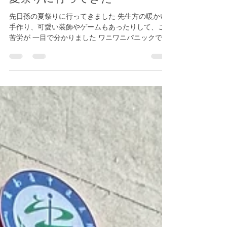
7月14日
読了時間: 1分
夏祭りに行ってきた〜
先日孫の夏祭りに行ってきました 先生方の暖かい
手作り、可愛い装飾やゲームもあったりして、ご
苦労が 一目で分かりました ワニワニパニックでは
何度も挑戦して楽しそうでした そうそう・・・ 宝
箱もあり鍵を開けて光る剣を選んだ孫 ブンブン放
り回しながら家でも踊っていました ひ１日と成長
している孫を見てとても嬉しくなりました