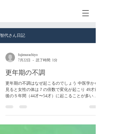
智代さん日記
fujimurachiyo
7月22日
読了時間: 1分
更年期の不調
更年期の不調はなぜ起こるのでしょう 中医学から
見ると女性の体は７の倍数で変化が起こり 49才前
後の５年間（44才〜54才）に起こることが多いで
すね これは女性ホルモン（エストロゲン）の減少
が原因によりおこります 40才代から50才を迎える
頃になると「理由もなくイライラする」 「汗が急
にドバッと出る」「疲れが取れない」「気持ちが
落ちて悲しくなる」 「体が冷たくて熱い」などの
症状はありませんか？ 更年期は一言で言えば老化