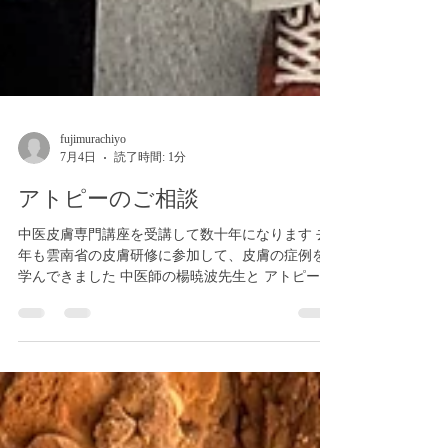
fujimurachiyo
7月4日
読了時間: 1分
アトピーのご相談
中医皮膚専門講座を受講して数十年になります 去
年も雲南省の皮膚研修に参加して、皮膚の症例を
学んできました 中医師の楊暁波先生と アトピーの
原因はいろいろ考えられます 中医学から見ると肌
の表面だけではなく、「体の中」にも問題がある
ことが多いです 私は生活習慣を見直して、体質を